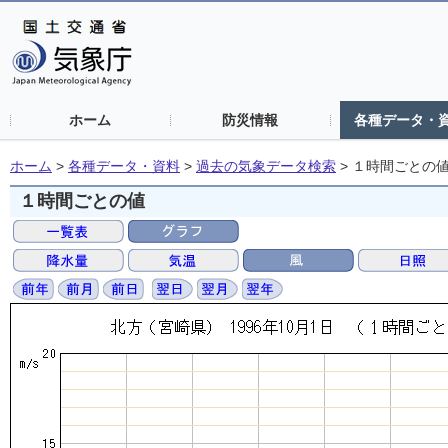
ホーム
防災情報
各種データ・
ホーム
>
各種データ・資料
>
過去の気象データ検索
>
１時間ごとの
１時間ごとの値