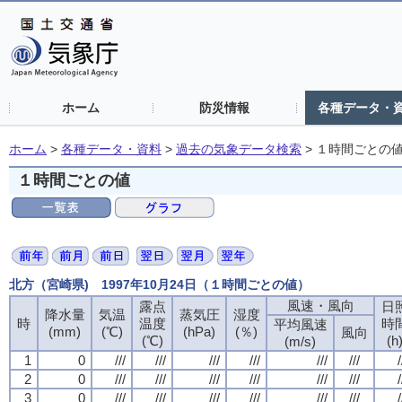
ホーム
防災情報
各種データ・
ホーム
>
各種データ・資料
>
過去の気象データ検索
>
１時間ごとの
１時間ごとの値
北方（宮崎県) 1997年10月24日（１時間ごとの値）
風速・風向
露点
日
降水量
気温
蒸気圧
湿度
時
温度
時
平均風速
(mm)
(℃)
(hPa)
(％)
風向
(℃)
(h
(m/s)
1
0
///
///
///
///
///
///
/
2
0
///
///
///
///
///
///
/
3
0
///
///
///
///
///
///
/