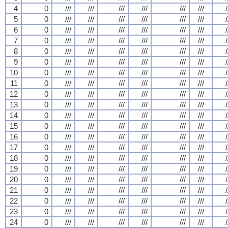
4
0
///
///
///
///
///
///
/
5
0
///
///
///
///
///
///
/
6
0
///
///
///
///
///
///
/
7
0
///
///
///
///
///
///
/
8
0
///
///
///
///
///
///
/
9
0
///
///
///
///
///
///
/
10
0
///
///
///
///
///
///
/
11
0
///
///
///
///
///
///
/
12
0
///
///
///
///
///
///
/
13
0
///
///
///
///
///
///
/
14
0
///
///
///
///
///
///
/
15
0
///
///
///
///
///
///
/
16
0
///
///
///
///
///
///
/
17
0
///
///
///
///
///
///
/
18
0
///
///
///
///
///
///
/
19
0
///
///
///
///
///
///
/
20
0
///
///
///
///
///
///
/
21
0
///
///
///
///
///
///
/
22
0
///
///
///
///
///
///
/
23
0
///
///
///
///
///
///
/
24
0
///
///
///
///
///
///
/