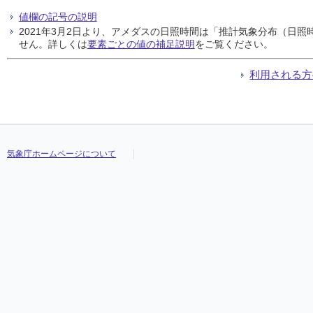
値欄の記号の説明
2021年3月2日より、アメダスの日照時間は「推計気象分布（日
せん。詳しくは
要素ごとの値の補足説明
をご覧ください。
利用される方
気象庁ホームページについて