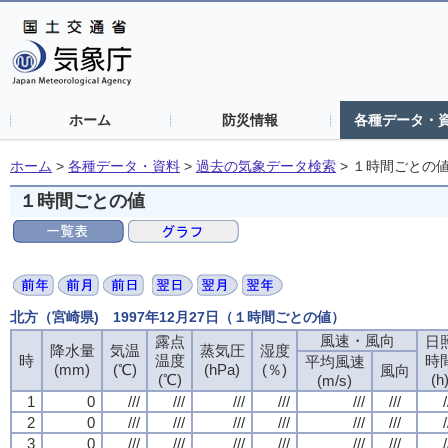
ホーム
防災情報
各種データ・
ホーム
>
各種データ・資料
>
過去の気象データ検索
>
１時間ごとの
１時間ごとの値
北方（宮崎県) 1997年12月27日（１時間ごとの値）
風速・風向
露点
日
降水量
気温
蒸気圧
湿度
時
温度
時
平均風速
(mm)
(℃)
(hPa)
(％)
風向
(℃)
(h
(m/s)
1
0
///
///
///
///
///
///
/
2
0
///
///
///
///
///
///
/
3
0
///
///
///
///
///
///
/