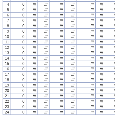
4
0
///
///
///
///
///
///
/
5
0
///
///
///
///
///
///
/
6
0
///
///
///
///
///
///
/
7
0
///
///
///
///
///
///
/
8
0
///
///
///
///
///
///
/
9
0
///
///
///
///
///
///
/
10
0
///
///
///
///
///
///
/
11
0
///
///
///
///
///
///
/
12
0
///
///
///
///
///
///
/
13
0
///
///
///
///
///
///
/
14
0
///
///
///
///
///
///
/
15
0
///
///
///
///
///
///
/
16
0
///
///
///
///
///
///
/
17
0
///
///
///
///
///
///
/
18
0
///
///
///
///
///
///
/
19
0
///
///
///
///
///
///
/
20
0
///
///
///
///
///
///
/
21
0
///
///
///
///
///
///
/
22
0
///
///
///
///
///
///
/
23
0
///
///
///
///
///
///
/
24
0
///
///
///
///
///
///
/