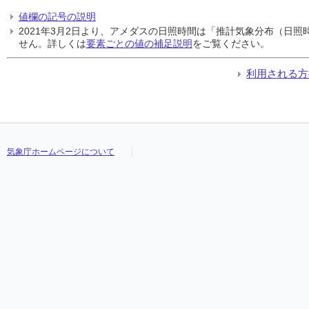
値欄の記号の説明
2021年3月2日より、アメダスの日照時間は「推計気象分布（日
せん。詳しくは
要素ごとの値の補足説明
をご覧ください。
利用される方
気象庁ホームページについて