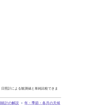
で、日照計による観測値と単純比較できま
測統計の解説
年・季節・各月の天候