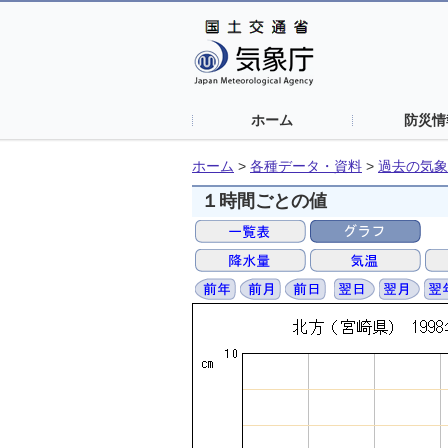
ホーム
防災情
ホーム
>
各種データ・資料
>
過去の気象
１時間ごとの値