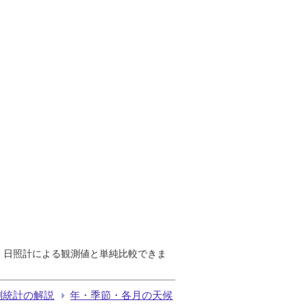
で、日照計による観測値と単純比較できま
測統計の解説
年・季節・各月の天候