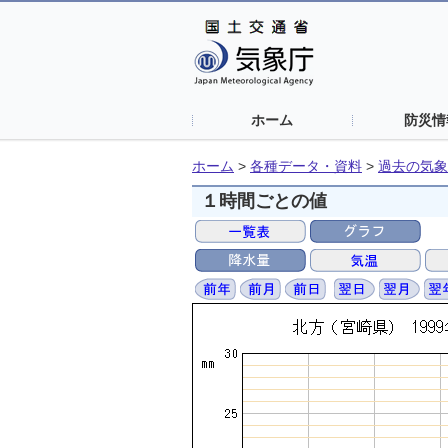
ホーム
防災情
ホーム
>
各種データ・資料
>
過去の気象
１時間ごとの値