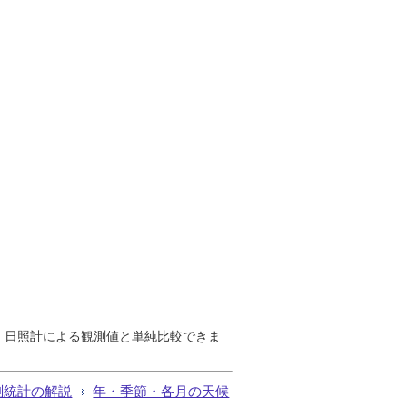
で、日照計による観測値と単純比較できま
測統計の解説
年・季節・各月の天候