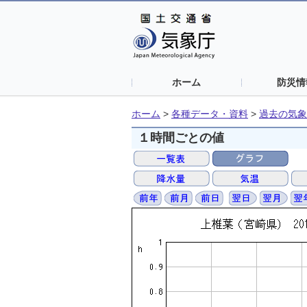
ホーム
防災情
ホーム
>
各種データ・資料
>
過去の気象
１時間ごとの値