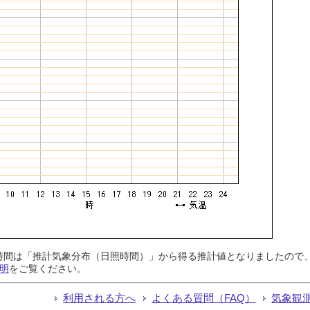
日照時間は「推計気象分布（日照時間）」から得る推計値となりましたの
明
をご覧ください。
利用される方へ
よくある質問（FAQ）
気象観