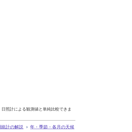
で、日照計による観測値と単純比較できま
測統計の解説
年・季節・各月の天候