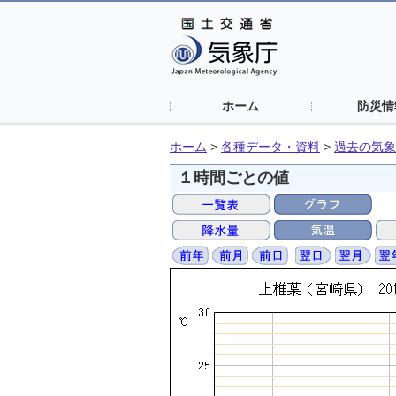
ホーム
防災情
ホーム
>
各種データ・資料
>
過去の気象
１時間ごとの値