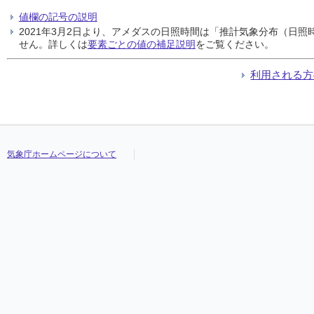
値欄の記号の説明
2021年3月2日より、アメダスの日照時間は「推計気象分布（日
せん。詳しくは
要素ごとの値の補足説明
をご覧ください。
利用される方
気象庁ホームページについて