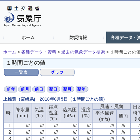
ホーム
防災情報
各種データ・
ホーム
>
各種データ・資料
>
過去の気象データ検索
>
１時間ごとの
１時間ごとの値
上椎葉（宮崎県) 2018年6月5日（１時間ごとの値）
風速・風向
露点
日
降水量
気温
蒸気圧
湿度
時
温度
時
平均風速
(mm)
(℃)
(hPa)
(％)
風向
(℃)
(h
(m/s)
1
///
///
///
///
///
///
///
/
2
///
///
///
///
///
///
///
/
3
///
///
///
///
///
///
///
/