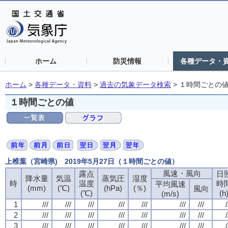
ホーム
防災情報
各種データ・
ホーム
>
各種データ・資料
>
過去の気象データ検索
>
１時間ごとの
１時間ごとの値
上椎葉（宮崎県) 2019年5月27日（１時間ごとの値）
風速・風向
露点
日
降水量
気温
蒸気圧
湿度
時
温度
時
平均風速
(mm)
(℃)
(hPa)
(％)
風向
(℃)
(h
(m/s)
1
///
///
///
///
///
///
///
/
2
///
///
///
///
///
///
///
/
3
///
///
///
///
///
///
///
/