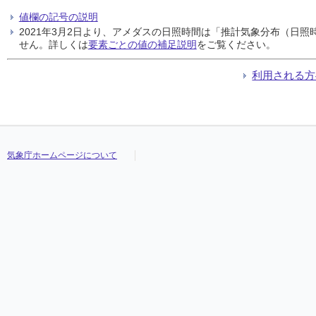
値欄の記号の説明
2021年3月2日より、アメダスの日照時間は「推計気象分布（日
せん。詳しくは
要素ごとの値の補足説明
をご覧ください。
利用される方
気象庁ホームページについて