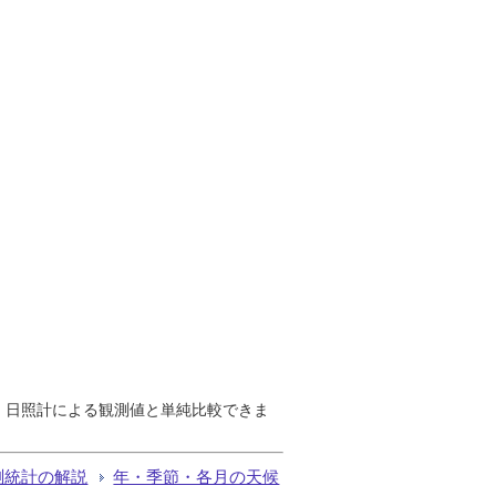
で、日照計による観測値と単純比較できま
測統計の解説
年・季節・各月の天候