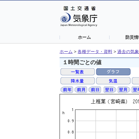
ホーム
防災情
ホーム
>
各種データ・資料
>
過去の気象
１時間ごとの値