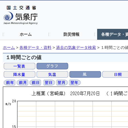
ホーム
防災情報
各種データ・
ホーム
>
各種データ・資料
>
過去の気象データ検索
>
１時間ごとの
１時間ごとの値