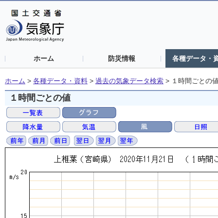
ホーム
防災情報
各種データ・
ホーム
>
各種データ・資料
>
過去の気象データ検索
>
１時間ごとの
１時間ごとの値