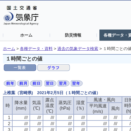
ホーム
防災情報
各種データ・
ホーム
>
各種データ・資料
>
過去の気象データ検索
>
１時間ごとの
１時間ごとの値
上椎葉（宮崎県) 2021年2月5日（１時間ごとの値）
風速・風向
露点
日
降水量
気温
蒸気圧
湿度
時
温度
時
平均風速
(mm)
(℃)
(hPa)
(％)
風向
(℃)
(h
(m/s)
1
///
///
///
///
///
///
///
/
2
///
///
///
///
///
///
///
/
3
///
///
///
///
///
///
///
/