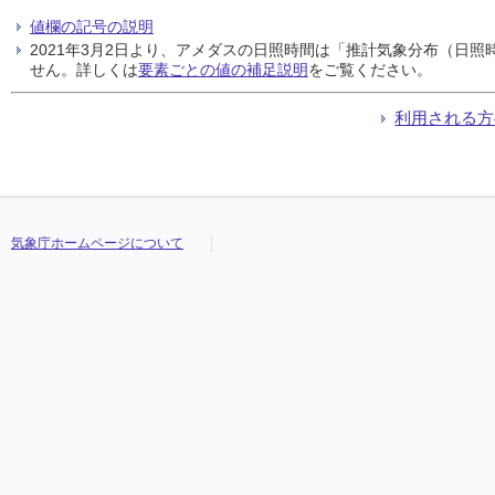
値欄の記号の説明
2021年3月2日より、アメダスの日照時間は「推計気象分布（日
せん。詳しくは
要素ごとの値の補足説明
をご覧ください。
利用される方
気象庁ホームページについて