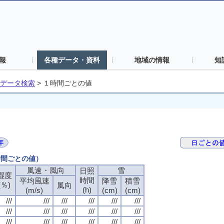
報
各種データ・資料
地域の情報
知
データ検索
>
１時間ごとの値
時間ごとの値）
風速・風向
雪
日照
湿度
時間
平均風速
降雪
積雪
(％)
風向
(h)
(m/s)
(cm)
(cm)
///
///
///
///
///
///
///
///
///
///
///
///
///
///
///
///
///
///