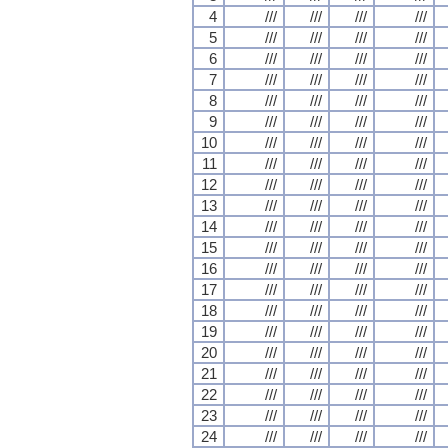
4
///
///
///
///
5
///
///
///
///
6
///
///
///
///
7
///
///
///
///
8
///
///
///
///
9
///
///
///
///
10
///
///
///
///
11
///
///
///
///
12
///
///
///
///
13
///
///
///
///
14
///
///
///
///
15
///
///
///
///
16
///
///
///
///
17
///
///
///
///
18
///
///
///
///
19
///
///
///
///
20
///
///
///
///
21
///
///
///
///
22
///
///
///
///
23
///
///
///
///
24
///
///
///
///