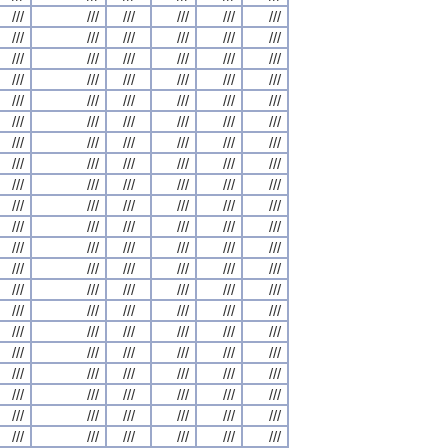
///
///
///
///
///
///
///
///
///
///
///
///
///
///
///
///
///
///
///
///
///
///
///
///
///
///
///
///
///
///
///
///
///
///
///
///
///
///
///
///
///
///
///
///
///
///
///
///
///
///
///
///
///
///
///
///
///
///
///
///
///
///
///
///
///
///
///
///
///
///
///
///
///
///
///
///
///
///
///
///
///
///
///
///
///
///
///
///
///
///
///
///
///
///
///
///
///
///
///
///
///
///
///
///
///
///
///
///
///
///
///
///
///
///
///
///
///
///
///
///
///
///
///
///
///
///