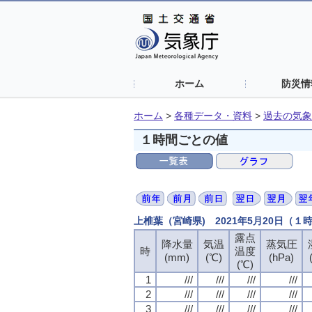
ホーム
防災情
ホーム
>
各種データ・資料
>
過去の気象
１時間ごとの値
上椎葉（宮崎県) 2021年5月20日（１
露点
降水量
気温
蒸気圧
時
温度
(mm)
(℃)
(hPa)
(℃)
1
///
///
///
///
2
///
///
///
///
3
///
///
///
///