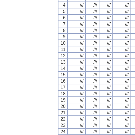
4
///
///
///
///
5
///
///
///
///
6
///
///
///
///
7
///
///
///
///
8
///
///
///
///
9
///
///
///
///
10
///
///
///
///
11
///
///
///
///
12
///
///
///
///
13
///
///
///
///
14
///
///
///
///
15
///
///
///
///
16
///
///
///
///
17
///
///
///
///
18
///
///
///
///
19
///
///
///
///
20
///
///
///
///
21
///
///
///
///
22
///
///
///
///
23
///
///
///
///
24
///
///
///
///