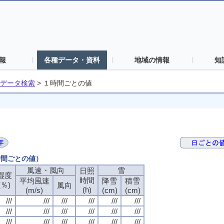
報
各種データ・資料
地域の情報
知
データ検索
>
１時間ごとの値
時間ごとの値）
風速・風向
雪
日照
湿度
時間
平均風速
降雪
積雪
(％)
風向
(h)
(m/s)
(cm)
(cm)
///
///
///
///
///
///
///
///
///
///
///
///
///
///
///
///
///
///