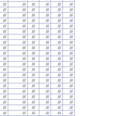
///
///
///
///
///
///
///
///
///
///
///
///
///
///
///
///
///
///
///
///
///
///
///
///
///
///
///
///
///
///
///
///
///
///
///
///
///
///
///
///
///
///
///
///
///
///
///
///
///
///
///
///
///
///
///
///
///
///
///
///
///
///
///
///
///
///
///
///
///
///
///
///
///
///
///
///
///
///
///
///
///
///
///
///
///
///
///
///
///
///
///
///
///
///
///
///
///
///
///
///
///
///
///
///
///
///
///
///
///
///
///
///
///
///
///
///
///
///
///
///
///
///
///
///
///
///