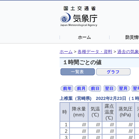
ホーム
防災情
ホーム
>
各種データ・資料
>
過去の気象
１時間ごとの値
上椎葉（宮崎県) 2022年2月23日（１
露点
降水量
気温
蒸気圧
時
温度
(mm)
(℃)
(hPa)
(℃)
1
///
///
///
///
2
///
///
///
///
3
///
///
///
///