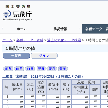
ホーム
防災情報
各種データ・
ホーム
>
各種データ・資料
>
過去の気象データ検索
>
１時間ごとの
１時間ごとの値
上椎葉（宮崎県) 2022年5月23日（１時間ごとの値）
風速・風向
露点
日
降水量
気温
蒸気圧
湿度
時
温度
時
平均風速
(mm)
(℃)
(hPa)
(％)
風向
(℃)
(h
(m/s)
1
///
///
///
///
///
///
///
/
2
///
///
///
///
///
///
///
/
3
///
///
///
///
///
///
///
/