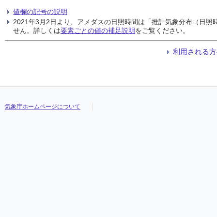
値欄の記号の説明
2021年3月2日より、アメダスの日照時間は「推計気象分布（日
せん。詳しくは
要素ごとの値の補足説明
をご覧ください。
利用される方
気象庁ホームページについて