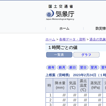
ホーム
防災情
ホーム
>
各種データ・資料
>
過去の気象
１時間ごとの値
上椎葉（宮崎県) 2023年2月24日（１
露点
降水量
気温
蒸気圧
時
温度
(mm)
(℃)
(hPa)
(℃)
1
///
///
///
///
2
///
///
///
///
3
///
///
///
///