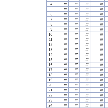
4
///
///
///
///
5
///
///
///
///
6
///
///
///
///
7
///
///
///
///
8
///
///
///
///
9
///
///
///
///
10
///
///
///
///
11
///
///
///
///
12
///
///
///
///
13
///
///
///
///
14
///
///
///
///
15
///
///
///
///
16
///
///
///
///
17
///
///
///
///
18
///
///
///
///
19
///
///
///
///
20
///
///
///
///
21
///
///
///
///
22
///
///
///
///
23
///
///
///
///
24
///
///
///
///