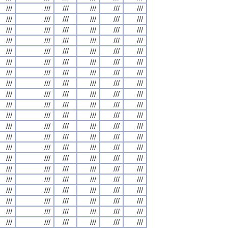
///
///
///
///
///
///
///
///
///
///
///
///
///
///
///
///
///
///
///
///
///
///
///
///
///
///
///
///
///
///
///
///
///
///
///
///
///
///
///
///
///
///
///
///
///
///
///
///
///
///
///
///
///
///
///
///
///
///
///
///
///
///
///
///
///
///
///
///
///
///
///
///
///
///
///
///
///
///
///
///
///
///
///
///
///
///
///
///
///
///
///
///
///
///
///
///
///
///
///
///
///
///
///
///
///
///
///
///
///
///
///
///
///
///
///
///
///
///
///
///
///
///
///
///
///
///