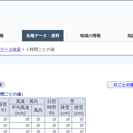
報
各種データ・資料
地域の情報
知
データ検索
>
１時間ごとの値
時間ごとの値）
風速・風向
雪
日照
湿度
時間
平均風速
降雪
積雪
(％)
風向
(h)
(m/s)
(cm)
(cm)
///
///
///
///
///
///
///
///
///
///
///
///
///
///
///
///
///
///