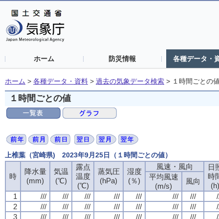
ホーム
防災情報
各種データ・
ホーム
>
各種データ・資料
>
過去の気象データ検索
>
１時間ごとの
１時間ごとの値
上椎葉（宮崎県) 2023年9月25日（１時間ごとの値）
風速・風向
露点
日
降水量
気温
蒸気圧
湿度
時
温度
時
平均風速
(mm)
(℃)
(hPa)
(％)
風向
(℃)
(h
(m/s)
1
///
///
///
///
///
///
///
/
2
///
///
///
///
///
///
///
/
3
///
///
///
///
///
///
///
/