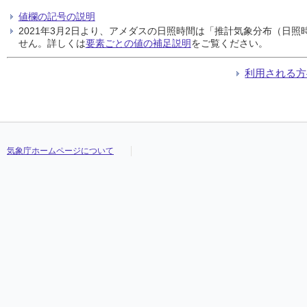
値欄の記号の説明
2021年3月2日より、アメダスの日照時間は「推計気象分布（日
せん。詳しくは
要素ごとの値の補足説明
をご覧ください。
利用される方
気象庁ホームページについて