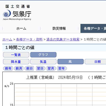
ホーム
防災情報
各種データ・
ホーム
>
各種データ・資料
>
過去の気象データ検索
>
１時間ごとの
１時間ごとの値