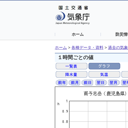
ホーム
防災情
ホーム
>
各種データ・資料
>
過去の気象
１時間ごとの値