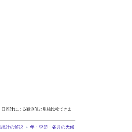
で、日照計による観測値と単純比較できま
測統計の解説
年・季節・各月の天候