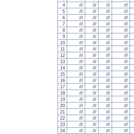
4
///
///
///
///
5
///
///
///
///
6
///
///
///
///
7
///
///
///
///
8
///
///
///
///
9
///
///
///
///
10
///
///
///
///
11
///
///
///
///
12
///
///
///
///
13
///
///
///
///
14
///
///
///
///
15
///
///
///
///
16
///
///
///
///
17
///
///
///
///
18
///
///
///
///
19
///
///
///
///
20
///
///
///
///
21
///
///
///
///
22
///
///
///
///
23
///
///
///
///
24
///
///
///
///