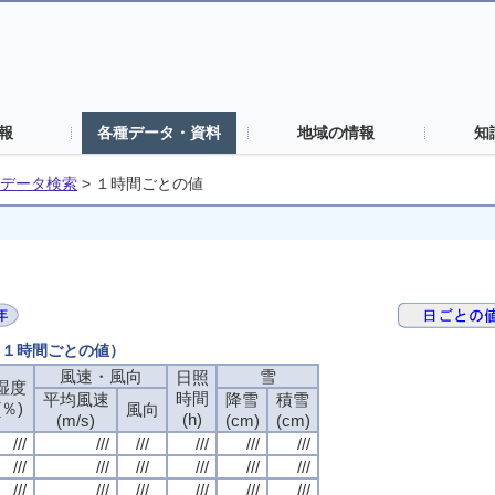
報
各種データ・資料
地域の情報
知
データ検索
>
１時間ごとの値
日（１時間ごとの値）
風速・風向
雪
日照
湿度
時間
平均風速
降雪
積雪
(％)
風向
(h)
(m/s)
(cm)
(cm)
///
///
///
///
///
///
///
///
///
///
///
///
///
///
///
///
///
///