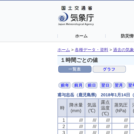
ホーム
防災情
ホーム
>
各種データ・資料
>
過去の気象
１時間ごとの値
甫与志岳（鹿児島県) 2018年1月14
露点
降水量
気温
蒸気圧
時
温度
(mm)
(℃)
(hPa)
(℃)
1
///
///
///
///
2
///
///
///
///
3
///
///
///
///