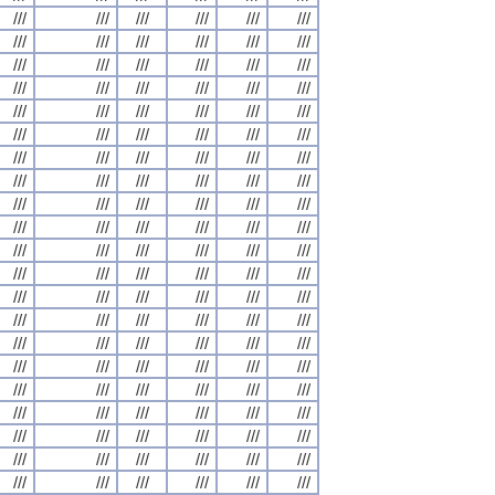
///
///
///
///
///
///
///
///
///
///
///
///
///
///
///
///
///
///
///
///
///
///
///
///
///
///
///
///
///
///
///
///
///
///
///
///
///
///
///
///
///
///
///
///
///
///
///
///
///
///
///
///
///
///
///
///
///
///
///
///
///
///
///
///
///
///
///
///
///
///
///
///
///
///
///
///
///
///
///
///
///
///
///
///
///
///
///
///
///
///
///
///
///
///
///
///
///
///
///
///
///
///
///
///
///
///
///
///
///
///
///
///
///
///
///
///
///
///
///
///
///
///
///
///
///
///