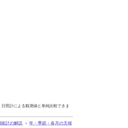
で、日照計による観測値と単純比較できま
測統計の解説
年・季節・各月の天候