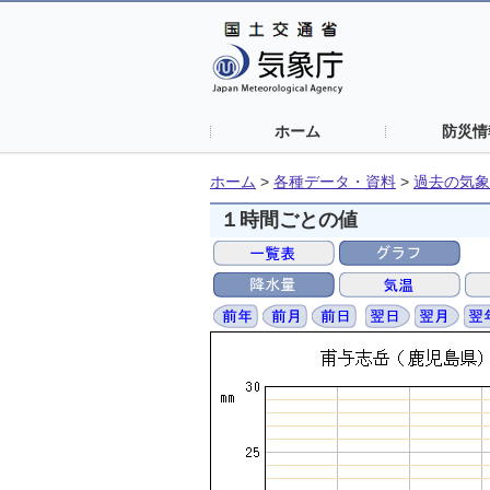
ホーム
防災情
ホーム
>
各種データ・資料
>
過去の気象
１時間ごとの値