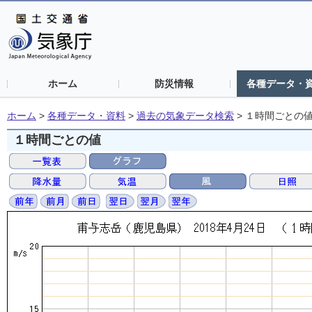
ホーム
防災情報
各種データ・
ホーム
>
各種データ・資料
>
過去の気象データ検索
>
１時間ごとの
１時間ごとの値