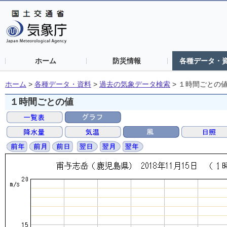
ホーム
防災情報
各種データ・
ホーム
>
各種データ・資料
>
過去の気象データ検索
>
１時間ごとの
１時間ごとの値