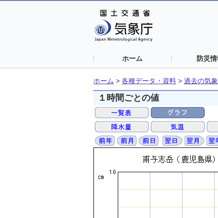
ホーム
防災情
ホーム
>
各種データ・資料
>
過去の気象
１時間ごとの値