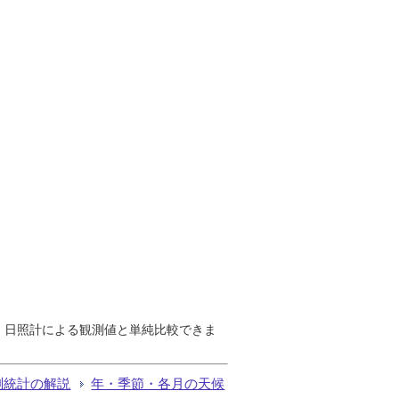
で、日照計による観測値と単純比較できま
測統計の解説
年・季節・各月の天候