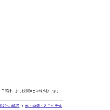
で、日照計による観測値と単純比較できま
測統計の解説
年・季節・各月の天候