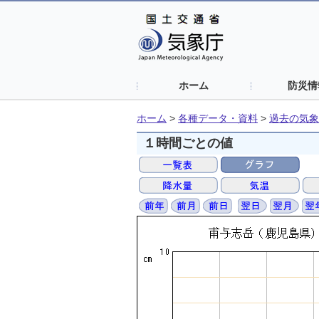
ホーム
防災情
ホーム
>
各種データ・資料
>
過去の気象
１時間ごとの値