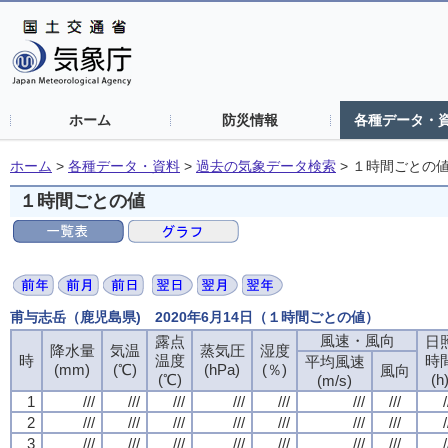
ホーム
防災情報
各種データ・
ホーム
>
各種データ・資料
>
過去の気象データ検索
>
１時間ごとの
１時間ごとの値
甫与志岳（鹿児島県) 2020年6月14日（１時間ごとの値）
風速・風向
露点
日
降水量
気温
蒸気圧
湿度
時
温度
時
平均風速
(mm)
(℃)
(hPa)
(％)
風向
(℃)
(h
(m/s)
1
///
///
///
///
///
///
///
/
2
///
///
///
///
///
///
///
/
3
///
///
///
///
///
///
///
/