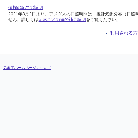
値欄の記号の説明
2021年3月2日より、アメダスの日照時間は「推計気象分布（日
せん。詳しくは
要素ごとの値の補足説明
をご覧ください。
利用される方
気象庁ホームページについて