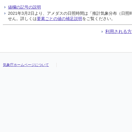
値欄の記号の説明
2021年3月2日より、アメダスの日照時間は「推計気象分布（日
せん。詳しくは
要素ごとの値の補足説明
をご覧ください。
利用される方
気象庁ホームページについて