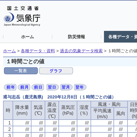
ホーム
防災情報
各種データ・
ホーム
>
各種データ・資料
>
過去の気象データ検索
>
１時間ごとの
１時間ごとの値
甫与志岳（鹿児島県) 2020年12月8日（１時間ごとの値）
風速・風向
露点
日
降水量
気温
蒸気圧
湿度
時
温度
時
平均風速
(mm)
(℃)
(hPa)
(％)
風向
(℃)
(h
(m/s)
1
///
///
///
///
///
///
///
/
2
///
///
///
///
///
///
///
/
3
///
///
///
///
///
///
///
/