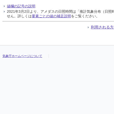
値欄の記号の説明
2021年3月2日より、アメダスの日照時間は「推計気象分布（日
せん。詳しくは
要素ごとの値の補足説明
をご覧ください。
利用される方
気象庁ホームページについて