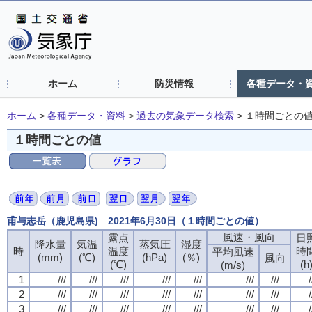
ホーム
防災情報
各種データ・
ホーム
>
各種データ・資料
>
過去の気象データ検索
>
１時間ごとの
１時間ごとの値
甫与志岳（鹿児島県) 2021年6月30日（１時間ごとの値）
風速・風向
露点
日
降水量
気温
蒸気圧
湿度
時
温度
時
平均風速
(mm)
(℃)
(hPa)
(％)
風向
(℃)
(h
(m/s)
1
///
///
///
///
///
///
///
/
2
///
///
///
///
///
///
///
/
3
///
///
///
///
///
///
///
/