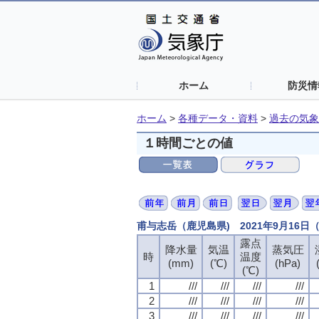
ホーム
防災情
ホーム
>
各種データ・資料
>
過去の気象
１時間ごとの値
甫与志岳（鹿児島県) 2021年9月16
露点
降水量
気温
蒸気圧
時
温度
(mm)
(℃)
(hPa)
(℃)
1
///
///
///
///
2
///
///
///
///
3
///
///
///
///