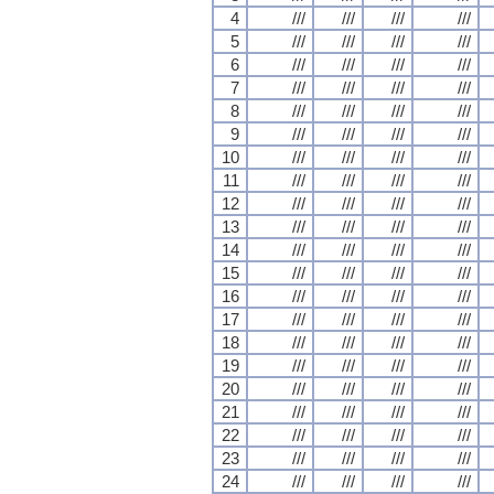
4
///
///
///
///
5
///
///
///
///
6
///
///
///
///
7
///
///
///
///
8
///
///
///
///
9
///
///
///
///
10
///
///
///
///
11
///
///
///
///
12
///
///
///
///
13
///
///
///
///
14
///
///
///
///
15
///
///
///
///
16
///
///
///
///
17
///
///
///
///
18
///
///
///
///
19
///
///
///
///
20
///
///
///
///
21
///
///
///
///
22
///
///
///
///
23
///
///
///
///
24
///
///
///
///