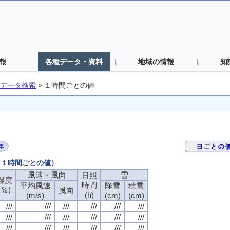
報
各種データ・資料
地域の情報
知
データ検索
>
１時間ごとの値
日（１時間ごとの値）
風速・風向
雪
日照
湿度
時間
平均風速
降雪
積雪
(％)
風向
(h)
(m/s)
(cm)
(cm)
///
///
///
///
///
///
///
///
///
///
///
///
///
///
///
///
///
///