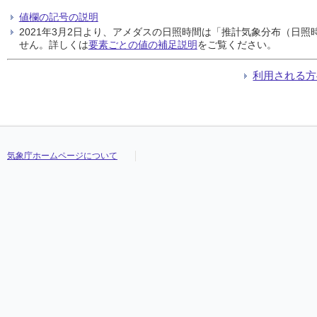
値欄の記号の説明
2021年3月2日より、アメダスの日照時間は「推計気象分布（日
せん。詳しくは
要素ごとの値の補足説明
をご覧ください。
利用される方
気象庁ホームページについて