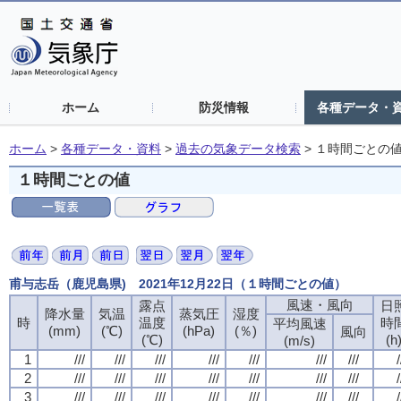
ホーム
防災情報
各種データ・
ホーム
>
各種データ・資料
>
過去の気象データ検索
>
１時間ごとの
１時間ごとの値
甫与志岳（鹿児島県) 2021年12月22日（１時間ごとの値）
風速・風向
露点
日
降水量
気温
蒸気圧
湿度
時
温度
時
平均風速
(mm)
(℃)
(hPa)
(％)
風向
(℃)
(h
(m/s)
1
///
///
///
///
///
///
///
/
2
///
///
///
///
///
///
///
/
3
///
///
///
///
///
///
///
/