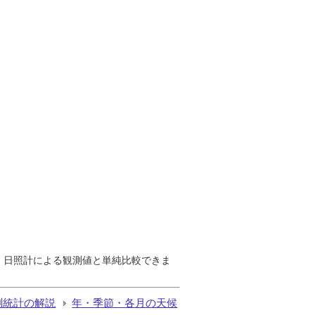
で、日照計による観測値と単純比較できま
測統計の解説
年・季節・各月の天候