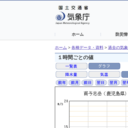
ホーム
防災情
ホーム
>
各種データ・資料
>
過去の気象
１時間ごとの値