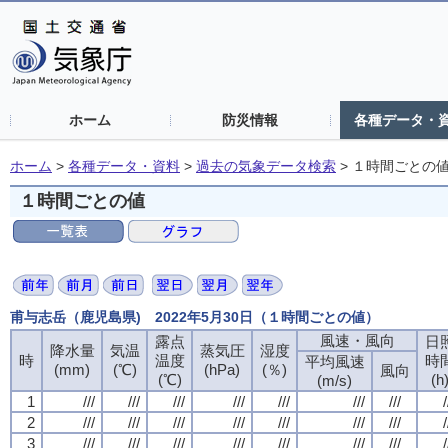
ホーム
防災情報
各種データ・
ホーム
>
各種データ・資料
>
過去の気象データ検索
>
１時間ごとの
１時間ごとの値
甫与志岳（鹿児島県) 2022年5月30日（１時間ごとの値）
風速・風向
露点
日
降水量
気温
蒸気圧
湿度
時
温度
時
平均風速
(mm)
(℃)
(hPa)
(％)
風向
(℃)
(h
(m/s)
1
///
///
///
///
///
///
///
/
2
///
///
///
///
///
///
///
/
3
///
///
///
///
///
///
///
/