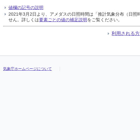
値欄の記号の説明
2021年3月2日より、アメダスの日照時間は「推計気象分布（日
せん。詳しくは
要素ごとの値の補足説明
をご覧ください。
利用される方
気象庁ホームページについて