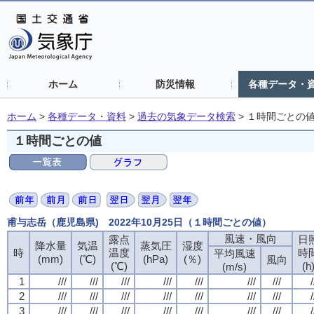
ホーム
防災情報
各種データ・
ホーム
>
各種データ・資料
>
過去の気象データ検索
>
１時間ごとの
１時間ごとの値
甫与志岳（鹿児島県) 2022年10月25日（１時間ごとの値）
風速・風向
露点
日
降水量
気温
蒸気圧
湿度
時
温度
時
平均風速
(mm)
(℃)
(hPa)
(％)
風向
(℃)
(h
(m/s)
1
///
///
///
///
///
///
///
/
2
///
///
///
///
///
///
///
/
3
///
///
///
///
///
///
///
/