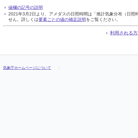
値欄の記号の説明
2021年3月2日より、アメダスの日照時間は「推計気象分布（日
せん。詳しくは
要素ごとの値の補足説明
をご覧ください。
利用される方
気象庁ホームページについて