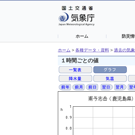
ホーム
防災情
ホーム
>
各種データ・資料
>
過去の気象
１時間ごとの値