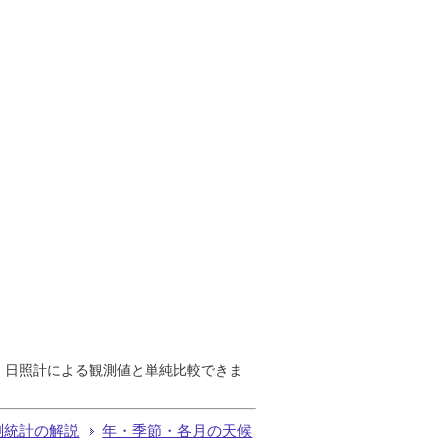
で、日照計による観測値と単純比較できま
測統計の解説
年・季節・各月の天候