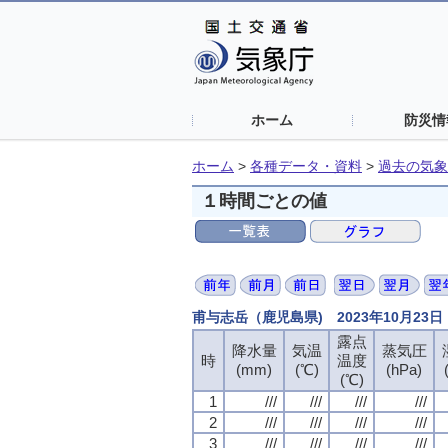
ホーム
防災情
ホーム
>
各種データ・資料
>
過去の気象
１時間ごとの値
甫与志岳（鹿児島県) 2023年10月23
露点
降水量
気温
蒸気圧
時
温度
(mm)
(℃)
(hPa)
(℃)
1
///
///
///
///
2
///
///
///
///
3
///
///
///
///