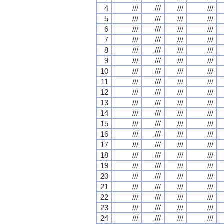
4
///
///
///
///
5
///
///
///
///
6
///
///
///
///
7
///
///
///
///
8
///
///
///
///
9
///
///
///
///
10
///
///
///
///
11
///
///
///
///
12
///
///
///
///
13
///
///
///
///
14
///
///
///
///
15
///
///
///
///
16
///
///
///
///
17
///
///
///
///
18
///
///
///
///
19
///
///
///
///
20
///
///
///
///
21
///
///
///
///
22
///
///
///
///
23
///
///
///
///
24
///
///
///
///