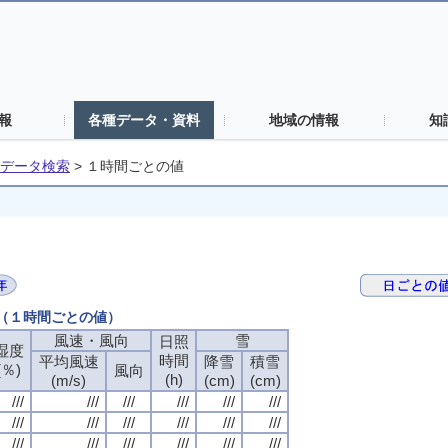
報
各種データ・資料
地域の情報
知
データ検索
>
１時間ごとの値
日（１時間ごとの値）
風速・風向
雪
日照
湿度
時間
平均風速
降雪
積雪
(％)
風向
(h)
(m/s)
(cm)
(cm)
///
///
///
///
///
///
///
///
///
///
///
///
///
///
///
///
///
///