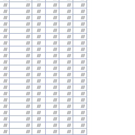
///
///
///
///
///
///
///
///
///
///
///
///
///
///
///
///
///
///
///
///
///
///
///
///
///
///
///
///
///
///
///
///
///
///
///
///
///
///
///
///
///
///
///
///
///
///
///
///
///
///
///
///
///
///
///
///
///
///
///
///
///
///
///
///
///
///
///
///
///
///
///
///
///
///
///
///
///
///
///
///
///
///
///
///
///
///
///
///
///
///
///
///
///
///
///
///
///
///
///
///
///
///
///
///
///
///
///
///
///
///
///
///
///
///
///
///
///
///
///
///
///
///
///
///
///
///