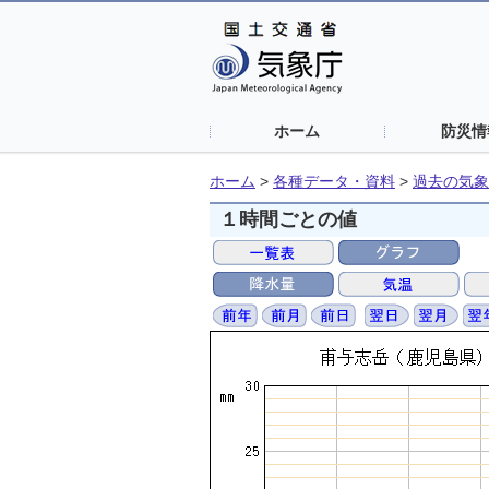
ホーム
防災情
ホーム
>
各種データ・資料
>
過去の気象
１時間ごとの値