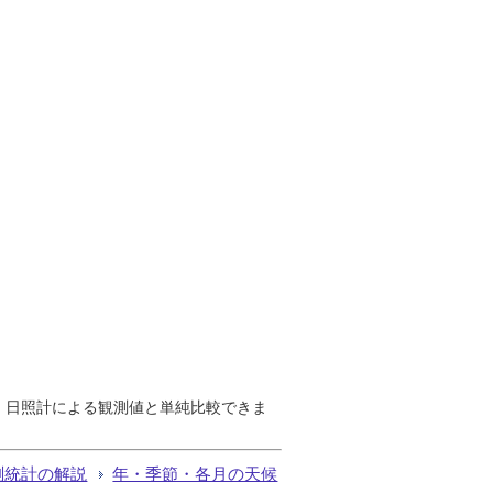
で、日照計による観測値と単純比較できま
測統計の解説
年・季節・各月の天候