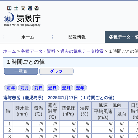
ホーム
防災情報
各種データ・
ホーム
>
各種データ・資料
>
過去の気象データ検索
>
１時間ごとの
１時間ごとの値
甫与志岳（鹿児島県) 2025年1月17日（１時間ごとの値）
風速・風向
露点
日
降水量
気温
蒸気圧
湿度
時
温度
時
平均風速
(mm)
(℃)
(hPa)
(％)
風向
(℃)
(h
(m/s)
1
///
///
///
///
///
///
///
/
2
///
///
///
///
///
///
///
/
3
///
///
///
///
///
///
///
/