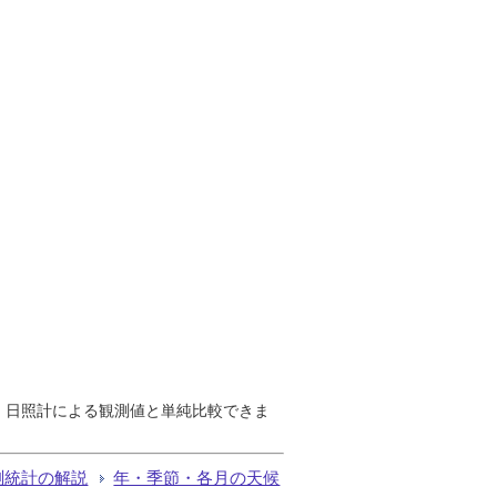
で、日照計による観測値と単純比較できま
測統計の解説
年・季節・各月の天候