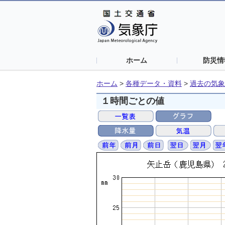
ホーム
防災情
ホーム
>
各種データ・資料
>
過去の気象
１時間ごとの値