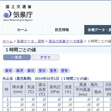
ホーム
防災情報
各種データ・
ホーム
>
各種データ・資料
>
過去の気象データ検索
>
１時間ごとの
１時間ごとの値
矢止岳（鹿児島県) 2014年10月1日（１時間ごとの値）
風速・風向
露点
日
降水量
気温
蒸気圧
湿度
時
温度
時
平均風速
(mm)
(℃)
(hPa)
(％)
風向
(℃)
(h
(m/s)
1
///
///
///
///
///
///
///
/
2
///
///
///
///
///
///
///
/
3
///
///
///
///
///
///
///
/