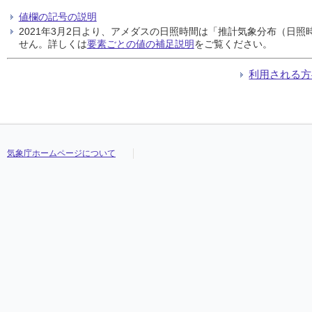
値欄の記号の説明
2021年3月2日より、アメダスの日照時間は「推計気象分布（日
せん。詳しくは
要素ごとの値の補足説明
をご覧ください。
利用される方
気象庁ホームページについて