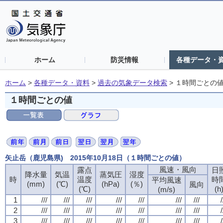
ホーム
防災情報
各種データ・
ホーム
>
各種データ・資料
>
過去の気象データ検索
>
１時間ごとの
１時間ごとの値
矢止岳（鹿児島県) 2015年10月18日（１時間ごとの値）
風速・風向
露点
日
降水量
気温
蒸気圧
湿度
時
温度
時
平均風速
(mm)
(℃)
(hPa)
(％)
風向
(℃)
(h
(m/s)
1
///
///
///
///
///
///
///
/
2
///
///
///
///
///
///
///
/
3
///
///
///
///
///
///
///
/