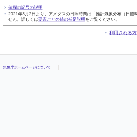
値欄の記号の説明
2021年3月2日より、アメダスの日照時間は「推計気象分布（日
せん。詳しくは
要素ごとの値の補足説明
をご覧ください。
利用される方
気象庁ホームページについて