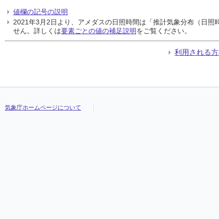
値欄の記号の説明
2021年3月2日より、アメダスの日照時間は「推計気象分布（日
せん。詳しくは
要素ごとの値の補足説明
をご覧ください。
利用される方
気象庁ホームページについて