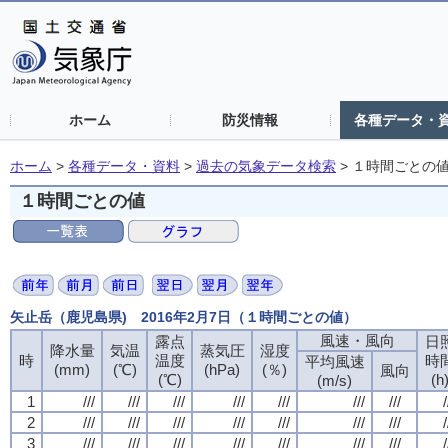
ホーム
防災情報
各種データ・
ホーム
>
各種データ・資料
>
過去の気象データ検索
>
１時間ごとの
１時間ごとの値
矢止岳（鹿児島県) 2016年2月7日（１時間ごとの値）
風速・風向
露点
日
降水量
気温
蒸気圧
湿度
時
温度
時
平均風速
(mm)
(℃)
(hPa)
(％)
風向
(℃)
(h
(m/s)
1
///
///
///
///
///
///
///
/
2
///
///
///
///
///
///
///
/
3
///
///
///
///
///
///
///
/