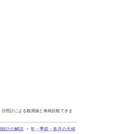
で、日照計による観測値と単純比較できま
測統計の解説
年・季節・各月の天候