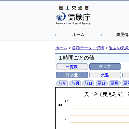
ホーム
防災情
ホーム
>
各種データ・資料
>
過去の気象
１時間ごとの値