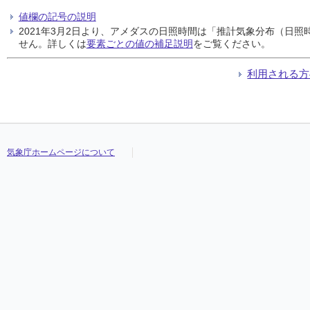
値欄の記号の説明
2021年3月2日より、アメダスの日照時間は「推計気象分布（日
せん。詳しくは
要素ごとの値の補足説明
をご覧ください。
利用される方
気象庁ホームページについて