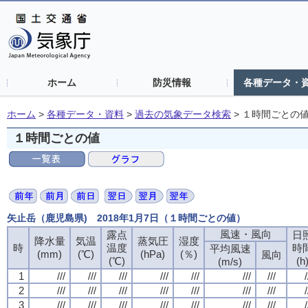
ホーム
防災情報
各種データ・
ホーム
>
各種データ・資料
>
過去の気象データ検索
>
１時間ごとの
１時間ごとの値
矢止岳（鹿児島県) 2018年1月7日（１時間ごとの値）
風速・風向
露点
日
降水量
気温
蒸気圧
湿度
時
温度
時
平均風速
(mm)
(℃)
(hPa)
(％)
風向
(℃)
(h
(m/s)
1
///
///
///
///
///
///
///
/
2
///
///
///
///
///
///
///
/
3
///
///
///
///
///
///
///
/