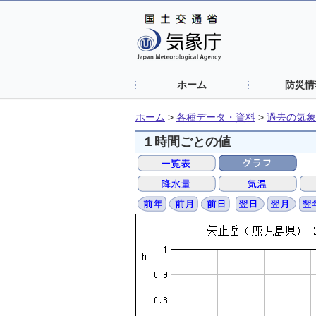
ホーム
防災情
ホーム
>
各種データ・資料
>
過去の気象
１時間ごとの値