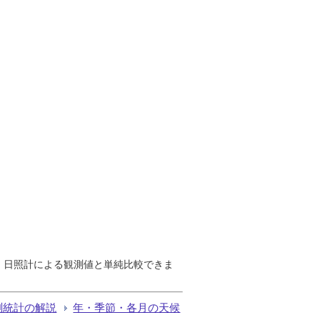
で、日照計による観測値と単純比較できま
測統計の解説
年・季節・各月の天候