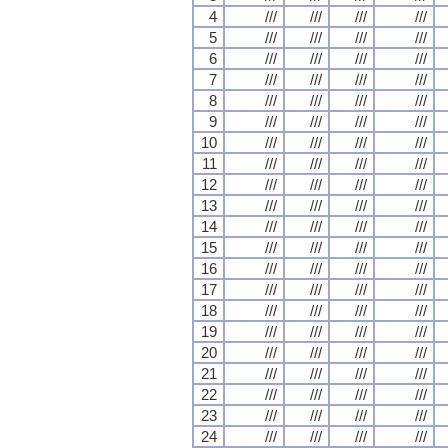
4
///
///
///
///
5
///
///
///
///
6
///
///
///
///
7
///
///
///
///
8
///
///
///
///
9
///
///
///
///
10
///
///
///
///
11
///
///
///
///
12
///
///
///
///
13
///
///
///
///
14
///
///
///
///
15
///
///
///
///
16
///
///
///
///
17
///
///
///
///
18
///
///
///
///
19
///
///
///
///
20
///
///
///
///
21
///
///
///
///
22
///
///
///
///
23
///
///
///
///
24
///
///
///
///