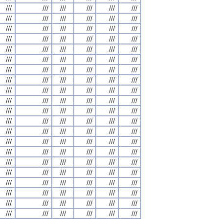
///
///
///
///
///
///
///
///
///
///
///
///
///
///
///
///
///
///
///
///
///
///
///
///
///
///
///
///
///
///
///
///
///
///
///
///
///
///
///
///
///
///
///
///
///
///
///
///
///
///
///
///
///
///
///
///
///
///
///
///
///
///
///
///
///
///
///
///
///
///
///
///
///
///
///
///
///
///
///
///
///
///
///
///
///
///
///
///
///
///
///
///
///
///
///
///
///
///
///
///
///
///
///
///
///
///
///
///
///
///
///
///
///
///
///
///
///
///
///
///
///
///
///
///
///
///