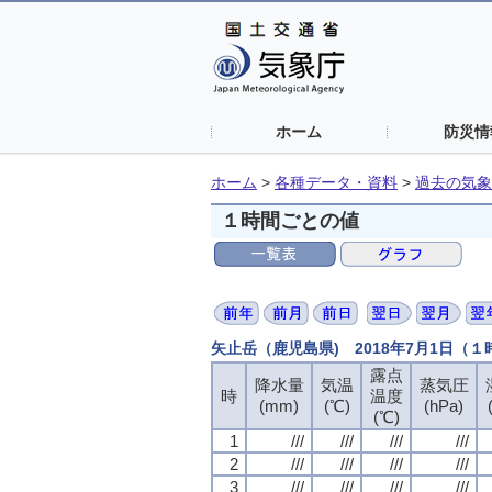
ホーム
防災情
ホーム
>
各種データ・資料
>
過去の気象
１時間ごとの値
矢止岳（鹿児島県) 2018年7月1日（
露点
降水量
気温
蒸気圧
時
温度
(mm)
(℃)
(hPa)
(℃)
1
///
///
///
///
2
///
///
///
///
3
///
///
///
///