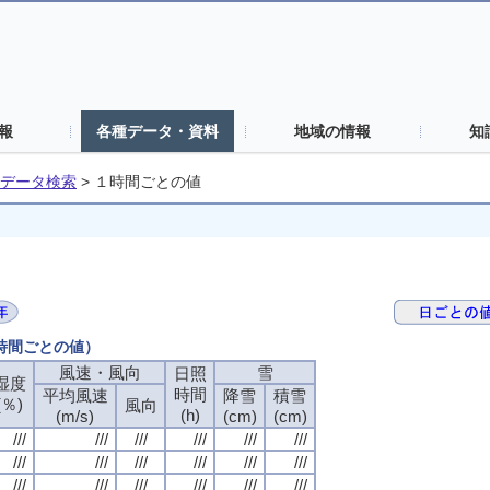
報
各種データ・資料
地域の情報
知
データ検索
>
１時間ごとの値
１時間ごとの値）
風速・風向
雪
日照
湿度
時間
平均風速
降雪
積雪
(％)
風向
(h)
(m/s)
(cm)
(cm)
///
///
///
///
///
///
///
///
///
///
///
///
///
///
///
///
///
///