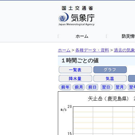
ホーム
防災情
ホーム
>
各種データ・資料
>
過去の気象
１時間ごとの値