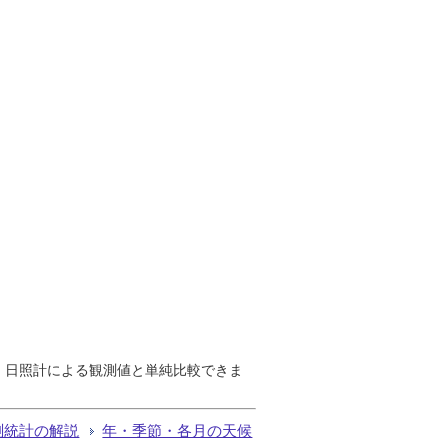
で、日照計による観測値と単純比較できま
測統計の解説
年・季節・各月の天候