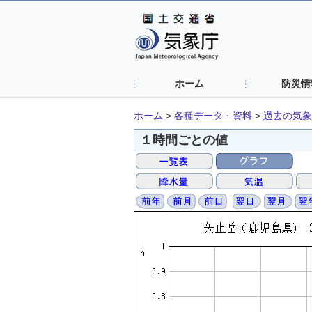
ホーム
防災情
ホーム
>
各種データ・資料
>
過去の気象
１時間ごとの値