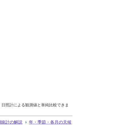
で、日照計による観測値と単純比較できま
測統計の解説
年・季節・各月の天候