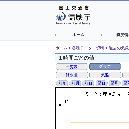
ホーム
防災情
ホーム
>
各種データ・資料
>
過去の気象
１時間ごとの値