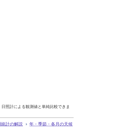
で、日照計による観測値と単純比較できま
測統計の解説
年・季節・各月の天候