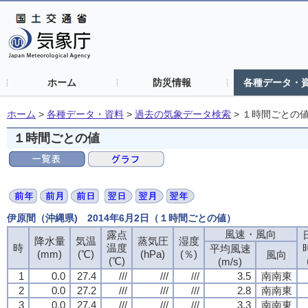
ホーム
防災情報
各種データ・
ホーム
>
各種データ・資料
>
過去の気象データ検索
>
１時間ごとの
１時間ごとの値
伊原間（沖縄県) 2014年6月2日（１時間ごとの値）
風速・風向
風速・風向
風速・風向
風速・風向
露点
露点
露点
露点
降水量
降水量
降水量
降水量
気温
気温
気温
気温
蒸気圧
蒸気圧
蒸気圧
蒸気圧
湿度
湿度
湿度
湿度
時
時
時
時
温度
温度
温度
温度
平均風速
平均風速
平均風速
平均風速
(mm)
(mm)
(mm)
(mm)
(℃)
(℃)
(℃)
(℃)
(hPa)
(hPa)
(hPa)
(hPa)
(％)
(％)
(％)
(％)
風向
風向
風向
風向
(℃)
(℃)
(℃)
(℃)
(m/s)
(m/s)
(m/s)
(m/s)
1
1
1
1
0.0
0.0
0.0
0.0
27.4
27.4
27.4
27.4
///
///
///
///
///
///
///
///
///
///
///
///
3.5
3.5
3.5
3.5
南南東
南南東
南南東
南南東
2
2
2
2
0.0
0.0
0.0
0.0
27.2
27.2
27.2
27.2
///
///
///
///
///
///
///
///
///
///
///
///
2.8
2.8
2.8
2.8
南南東
南南東
南南東
南南東
3
3
3
3
0.0
0.0
0.0
0.0
27.4
27.4
27.4
27.4
///
///
///
///
///
///
///
///
///
///
///
///
3.3
3.3
3.3
3.3
南南東
南南東
南南東
南南東